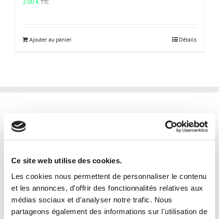
2.00
€
TTC
Ajouter au panier
Détails
INFORMATIONS PRATIQUES
laphotoprod@gmail.com
Tel: 0609853333
Ce site web utilise des cookies.
Horaires et disponibilités téléphoniques:
Les cookies nous permettent de personnaliser le contenu
du lundi au samedi
et les annonces, d'offrir des fonctionnalités relatives aux
de 9h à 19h
médias sociaux et d'analyser notre trafic. Nous
Disponibilités horaires en prestation:
partageons également des informations sur l'utilisation de
24/24 7j/7j