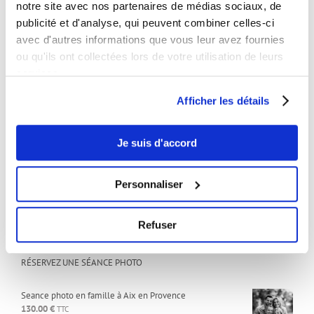
notre site avec nos partenaires de médias sociaux, de
Studio:
publicité et d'analyse, qui peuvent combiner celles-ci
Sur rendez-vous uniquement
avec d'autres informations que vous leur avez fournies
ou qu'ils ont collectées lors de votre utilisation de leurs
services.
ARTICLES RÉCENTS
Afficher les détails
Comment devenir mannequin
25 février 2025
Je suis d'accord
Comment créer une vidéo marketing snackable qui convertit ?
13 février 2025
Personnaliser
Maquillage pour seance photo
16 avril 2021
Refuser
RÉSERVEZ UNE SÉANCE PHOTO
Seance photo en famille à Aix en Provence
130.00
€
TTC