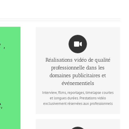
Plus d'informations au 0609853333
 ,
Mobilité dans tout le quart sud-est
essentiellement, mais aussi le reste de la
France et à l’étranger
Réalisations vidéo de qualité
professionnelle dans les
domaines publicitaires et
événementiels
Interview, films, reportages, timelapse courtes
et longues durées. Prestations vidéo
,
exclusivement réservées aux professionnels