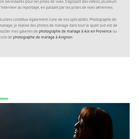
e nécessaires pour les prises de vues. S’agissant des vidéos, plusieurs
 l’interview au reportage, en passant par les prises de vues aériennes.
iculiers constitue également l’une de nos spécialités. Photographe de
riage, je réalise des photos de mariage dans tout le quart sud-est de
onsulter mes galeries de
photographe de mariage à Aix en Provence
ou
core de
photographe de mariage à Avignon
.