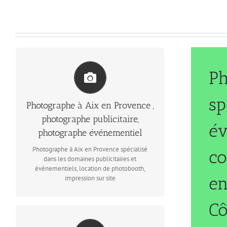
Plus d'informations au 0609853333
Ph
Photographe publicitaire mobile dans tout le
quart sud-est essentiellement, mais aussi le
sp
reste de la France et à l’étranger
Photographe à Aix en Provence ,
photographe publicitaire,
év
photographe événementiel
Photographe à Aix en Provence spécialisé
co
dans les domaines publicitaires et
événementiels, location de photobooth,
en
impression sur site
Cô
Packshot, illustration, mais aussi