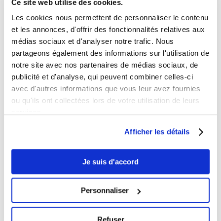
Ce site web utilise des cookies.
Les cookies nous permettent de personnaliser le contenu
INFORMATIONS PRATIQUES
et les annonces, d'offrir des fonctionnalités relatives aux
médias sociaux et d'analyser notre trafic. Nous
laphotoprod@gmail.com
partageons également des informations sur l'utilisation de
Tel: 0609853333
notre site avec nos partenaires de médias sociaux, de
Horaires et disponibilités téléphoniques:
publicité et d'analyse, qui peuvent combiner celles-ci
du lundi au samedi
avec d'autres informations que vous leur avez fournies
de 9h à 19h
ou qu'ils ont collectées lors de votre utilisation de leurs
Disponibilités horaires en prestation:
services.
24/24 7j/7j
Afficher les détails
Studio:
Sur rendez-vous uniquement
Je suis d'accord
ARTICLES RÉCENTS
Personnaliser
Comment devenir mannequin
25 février 2025
Refuser