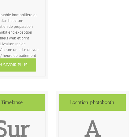
raphie immobilière et
d’architecture
etien de préparation
obilier d’exception
suels web et print
Livraison rapide
/ heure de prise de vue
/ heure de traitement
N SAVOIR PLUS
Timelapse
Location photobooth
Sur
A