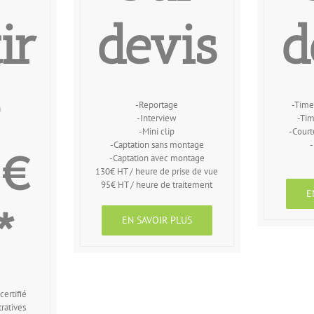
ir
devis
d
-Reportage
-Time
-Interview
-Tim
-Mini clip
-Court
-Captation sans montage
-
0€
-Captation avec montage
130€ HT / heure de prise de vue
95€ HT / heure de traitement
E
*
EN SAVOIR PLUS
certifié
ratives