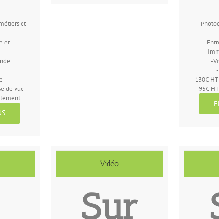
 métiers et
-Photog
e et
-Entr
-Imm
ande
-Vi
-
de
130€ HT 
se de vue
95€ HT 
aitement
E
US
Vidéo
Sur