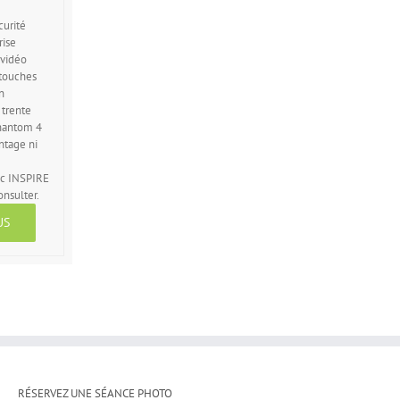
curité
ise
 vidéo
touches
n
 trente
hantom 4
ntage ni
ec INSPIRE
onsulter.
US
RÉSERVEZ UNE SÉANCE PHOTO