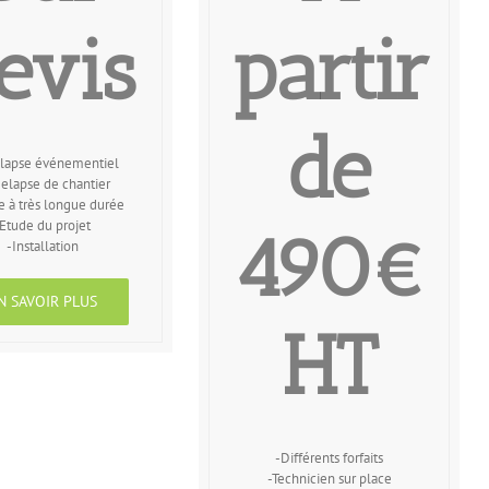
evis
partir
de
lapse événementiel
elapse de chantier
e à très longue durée
Etude du projet
490€
-Installation
N SAVOIR PLUS
HT
-Différents forfaits
-Technicien sur place