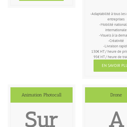
-Adaptabilité à tous les
entreprises
-Mobilité national
internationale
-Visuels à la dem
-Créativité
-Livraison rapi
130€ HT / heure de pri
95€ HT / heure de tr
EN SAVOIR PL
Animation Photocall
Drone
Sur
A