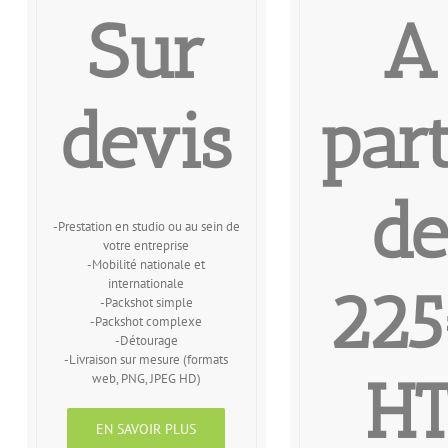
Sur
A
devis
part
de
-Prestation en studio ou au sein de
votre entreprise
-Mobilité nationale et
internationale
22
-Packshot simple
-Packshot complexe
-Détourage
-Livraison sur mesure (formats
H
web, PNG, JPEG HD)
EN SAVOIR PLUS