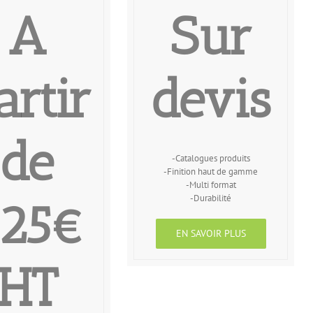
A
Sur
artir
devis
de
-Catalogues produits
-Finition haut de gamme
-Multi format
-Durabilité
25€
EN SAVOIR PLUS
HT