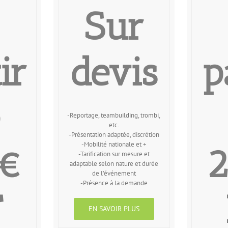
Sur
ir
devis
p
-Reportage, teambuilding, trombi,
etc.
-Présentation adaptée, discrétion
-Mobilité nationale et +
5€
2
-Tarification sur mesure et
adaptable selon nature et durée
de l’événement
-Présence à la demande
T
EN SAVOIR PLUS