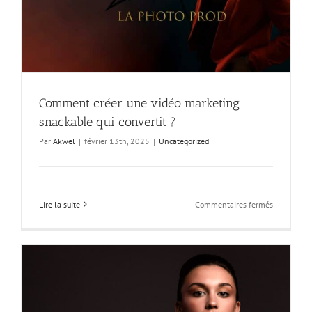
Comment créer une vidéo marketing
snackable qui convertit ?
Par
Akwel
|
février 13th, 2025
|
Uncategorized
sur
Lire la suite
Commentaires fermés
Comment
créer
une
vidéo
marketing
snackable
qui
convertit