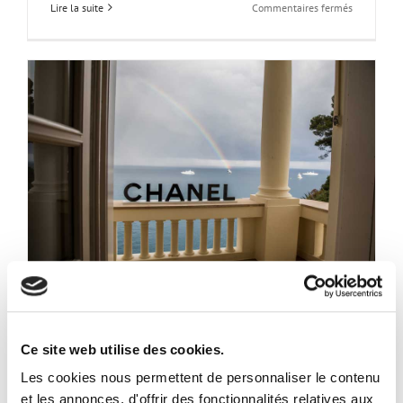
sur
Lire la suite
Commentaires fermés
Tarif
des
photos
packshot:
comment
cela
se
calcule
Photographe corporate a Monaco – Photo
Ce site web utilise des cookies.
et vidéo
Les cookies nous permettent de personnaliser le contenu
Par
Akwel
|
juillet 24th, 2018
|
Evenement d'entreprise
et les annonces, d'offrir des fonctionnalités relatives aux