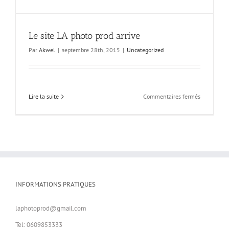
Le site LA photo prod arrive
Par
Akwel
|
septembre 28th, 2015
|
Uncategorized
sur
Lire la suite
Commentaires fermés
Le
site
LA
photo
prod
arrive
INFORMATIONS PRATIQUES
laphotoprod@gmail.com
Tel: 0609853333