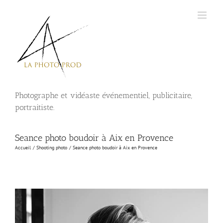
Passer
au
contenu
Photographe et vidéaste événementiel, publicitaire,
portraitiste.
Seance photo boudoir à Aix en Provence
Accueil
Shooting photo
Seance photo boudoir à Aix en Provence