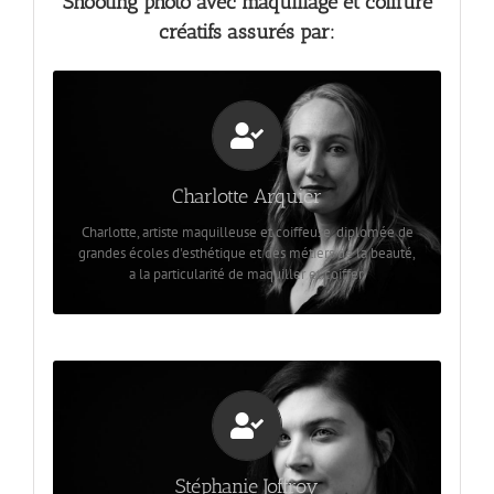
Shooting photo avec maquillage et coiffure
créatifs assurés par:
Entre polyvalence et maitrise.
Charlotte vous propose une mise en beauté totale, du
maquillage à la coiffure, de la réalisation la plus simple, à
la création la plus sophistiquée. Habituée des projets
Charlotte Arquier
publicitaire et des clients les plus exigeants, rien ne lui
fait peur!
Charlotte, artiste maquilleuse et coiffeuse, diplomée de
grandes écoles d'esthétique et des métiers de la beauté,
a la particularité de maquiller et coiffer.
Créativité et technicité
Stéphanie vous propose un maquillage adapté aux prises
de vues, du style le plus simple et naturel, à la mise en
beauté la plus technique. Habituée à travailler pour
Stéphanie Joffroy