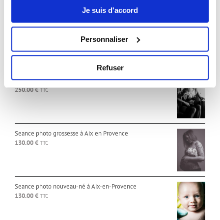
RÉSERVEZ UNE SÉANCE PHOTO
Je suis d'accord
Seance photo en famille à Aix en Provence
130.00
€
TTC
Personnaliser
Refuser
Seance photo boudoir à Aix en Provence
250.00
€
TTC
Seance photo grossesse à Aix en Provence
130.00
€
TTC
Seance photo nouveau-né à Aix-en-Provence
130.00
€
TTC