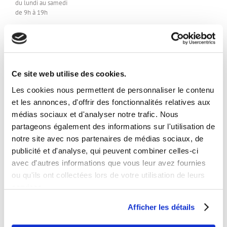
du lundi au samedi
de 9h à 19h
Disponibilités horaires en prestation:
24/24 7j/7j
Studio:
Sur rendez-vous uniquement
Ce site web utilise des cookies.
Les cookies nous permettent de personnaliser le contenu
ARTICLES RÉCENTS
et les annonces, d'offrir des fonctionnalités relatives aux
médias sociaux et d'analyser notre trafic. Nous
Comment devenir mannequin
partageons également des informations sur l'utilisation de
25 février 2025
notre site avec nos partenaires de médias sociaux, de
publicité et d'analyse, qui peuvent combiner celles-ci
Comment créer une vidéo marketing snackable qui convertit ?
13 février 2025
avec d'autres informations que vous leur avez fournies
ou qu'ils ont collectées lors de votre utilisation de leurs
Maquillage pour seance photo
services.
16 avril 2021
Afficher les détails