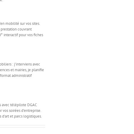
n mobilité sur vos sites.
 prestation couvrant
 interactif pour vos fiches
liers : j’interviens avec
nces et mairies, je planifie
format administratif
es avec télépilote DGAC
 vos soirées d’entreprise.
d’art et parcs logistiques.