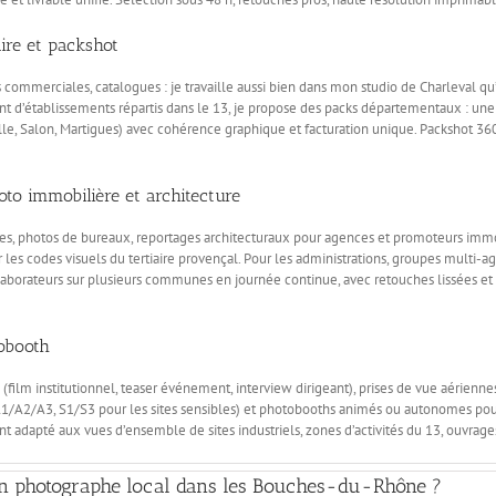
ire et packshot
commerciales, catalogues : je travaille aussi bien dans mon studio de Charleval qu’e
ant d’établissements répartis dans le 13, je propose des packs départementaux : une
lle, Salon, Martigues) avec cohérence graphique et facturation unique. Packshot 360°
hoto immobilière et architecture
tes, photos de bureaux, reportages architecturaux pour agences et promoteurs immobi
les codes visuels du tertiaire provençal. Pour les administrations, groupes multi-age
llaborateurs sur plusieurs communes en journée continue, avec retouches lissées et 
tobooth
 (film institutionnel, teaser événement, interview dirigeant), prises de vue aérienn
 A1/A2/A3, S1/S3 pour les sites sensibles) et photobooths animés ou autonomes pour
t adapté aux vues d’ensemble de sites industriels, zones d’activités du 13, ouvrages 
un photographe local dans les Bouches-du-Rhône ?