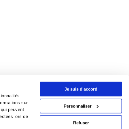
Je suis d'accord
ionnalités
formations sur
Personnaliser
, qui peuvent
lectées lors de
obilité partout en France et à l'internationnal. Tous droits
Refuser