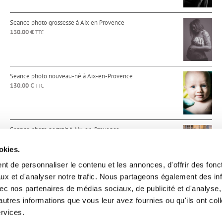
Seance photo grossesse à Aix en Provence
130.00
€
TTC
Seance photo nouveau-né à Aix-en-Provence
130.00
€
TTC
Seance photo portrait à Aix-en-Provence
130.00
€
TTC
okies.
t de personnaliser le contenu et les annonces, d'offrir des fonct
ux et d'analyser notre trafic. Nous partageons également des in
 avec nos partenaires de médias sociaux, de publicité et d'analyse
autres informations que vous leur avez fournies ou qu'ils ont col
rovence, Avignon, Marseille, Cannes, Monaco, Saint-Tropez, Paris. M
ervices.