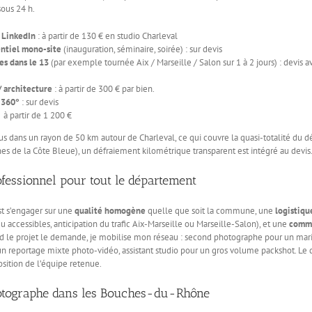
ous 24 h.
/ LinkedIn
: à partir de 130 € en studio Charleval
ntiel mono-site
(inauguration, séminaire, soirée) : sur devis
es dans le 13
(par exemple tournée Aix / Marseille / Salon sur 1 à 2 jours) : devis 
 architecture
: à partir de 300 € par bien.
 360°
: sur devis
 à partir de 1 200 €
lus dans un rayon de 50 km autour de Charleval, ce qui couvre la quasi-totalité du 
es de la Côte Bleue), un défraiement kilométrique transparent est intégré au devis
essionnel pour tout le département
est s’engager sur une
qualité homogène
quelle que soit la commune, une
logistiqu
u accessibles, anticipation du trafic Aix-Marseille ou Marseille-Salon), et une
commu
nd le projet le demande, je mobilise mon réseau : second photographe pour un mar
un reportage mixte photo-vidéo, assistant studio pour un gros volume packshot. Le 
ition de l’équipe retenue.
hotographe dans les Bouches-du-Rhône