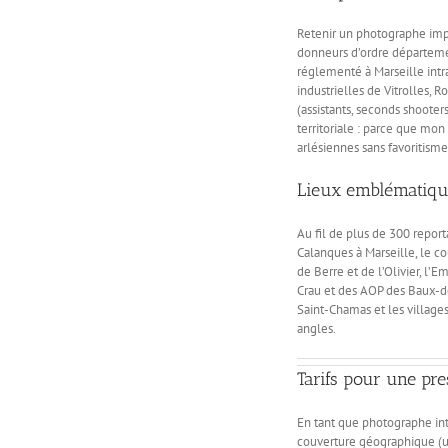
Retenir un photographe impl
donneurs d’ordre départeme
réglementé à Marseille intra
industrielles de Vitrolles, 
(assistants, seconds shoote
territoriale : parce que mon 
arlésiennes sans favoritisme
Lieux emblématique
Au fil de plus de 300 report
Calanques à Marseille, le co
de Berre et de l’Olivier, l
Crau et des AOP des Baux-de
Saint-Chamas et les villages
angles.
Tarifs pour une pr
En tant que photographe int
couverture géographique (un