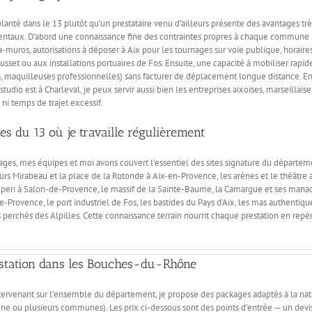
anté dans le 13 plutôt qu’un prestataire venu d’ailleurs présente des avantages trè
ntaux. D’abord une connaissance fine des contraintes propres à chaque commune 
-muros, autorisations à déposer à Aix pour les tournages sur voie publique, horaire
Rousset ou aux installations portuaires de Fos. Ensuite, une capacité à mobiliser ra
rs, maquilleuses professionnelles) sans facturer de déplacement longue distance. Enf
studio est à Charleval, je peux servir aussi bien les entreprises aixoises, marseillais
 ni temps de trajet excessif.
s du 13 où je travaille régulièrement
ages, mes équipes et moi avons couvert l’essentiel des sites signature du départeme
urs Mirabeau et la place de la Rotonde à Aix-en-Provence, les arènes et le théâtre a
’Emperi à Salon-de-Provence, le massif de la Sainte-Baume, la Camargue et ses manad
-Provence, le port industriel de Fos, les bastides du Pays d’Aix, les mas authentiq
 perchés des Alpilles. Cette connaissance terrain nourrit chaque prestation en repé
estation dans les Bouches-du-Rhône
ervenant sur l’ensemble du département, je propose des packages adaptés à la natu
e ou plusieurs communes). Les prix ci-dessous sont des points d’entrée — un devis