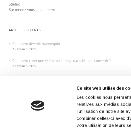
Studio:
Sur rendez-vous uniquement
ARTICLES RÉCENTS
Comment devenir mannequin
25 février 2025
Comment créer une vidéo marketing snackable qui convertit ?
13 février 2025
Maquillage pour seance photo
16 avril 2021
Ce site web utilise des co
Les cookies nous permetten
relatives aux médias socia
l'utilisation de notre site
combiner celles-ci avec d'
Copyright 2011-2026. LA Photo Prod - Photographe à Aix en P
votre utilisation de leurs s