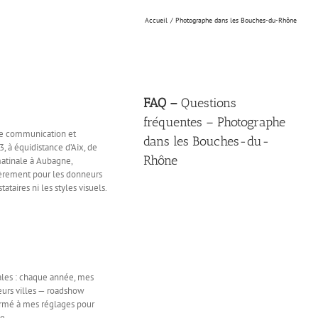
Accueil
Photographe dans les Bouches-du-Rhône
FAQ –
Questions
fréquentes – Photographe
 de communication et
dans les Bouches-du-
 à équidistance d’Aix, de
Rhône
matinale à Aubagne,
ulièrement pour les donneurs
taires ni les styles visuels.
nales : chaque année, mes
eurs villes — roadshow
ormé à mes réglages pour
e.