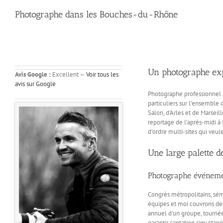
Photographe dans les Bouches-du-Rhône
Un photographe exp
Avis Google :
Excellent —
Voir tous les
avis sur Google
Photographe professionnel i
particuliers sur l’ensembl
Salon, d’Arles et de Marsei
reportage de l’après-midi à 
d’ordre multi-sites qui veul
Une large palette 
Photographe événeme
Congrès métropolitains, sém
équipes et moi couvrons des
annuel d’un groupe, tourné
garantir captation simultané