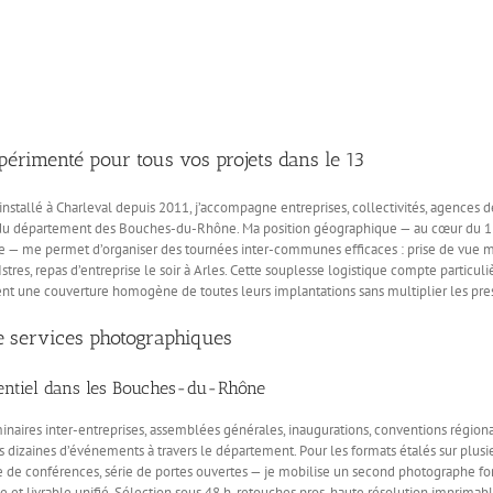
érimenté pour tous vos projets dans le 13
nstallé à Charleval depuis 2011, j’accompagne entreprises, collectivités, agences
e du département des Bouches-du-Rhône. Ma position géographique — au cœur du 13,
lle — me permet d’organiser des tournées inter-communes efficaces : prise de vue 
Istres, repas d’entreprise le soir à Arles. Cette souplesse logistique compte partic
ent une couverture homogène de toutes leurs implantations sans multiplier les presta
de services photographiques
ntiel dans les Bouches-du-Rhône
inaires inter-entreprises, assemblées générales, inaugurations, conventions régio
 dizaines d’événements à travers le département. Pour les formats étalés sur plusi
e de conférences, série de portes ouvertes — je mobilise un second photographe f
e et livrable unifié. Sélection sous 48 h, retouches pros, haute résolution imprimabl