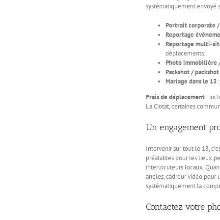
systématiquement envoyé s
Portrait corporate 
Reportage événeme
Reportage multi-sit
déplacements.
Photo immobilière /
Packshot / packshot
Mariage dans le 13
:
Frais de déplacement
: inc
La Ciotat, certaines commun
Un engagement prof
Intervenir sur tout le 13, c’
préalables pour les lieux pe
interlocuteurs locaux. Qua
angles, cadreur vidéo pour 
systématiquement la compos
Contactez votre p