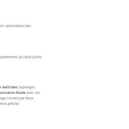
avec optimisation des
département. Au-delà (Arles,
.
e maîtrisée
(repérages
nication fluide
avec vos
iage couvert par deux
devis précise