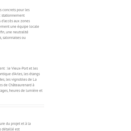
s concrets pour les
: stationnement
s d’accès aux zones
pidement une équipe locale
in, une neutralité
es, salonnaises ou
nt : le Vieux-Port et les
ntique d’Arles, les étangs
es, les vignobles de La
ues de Châteaurenard à
rages, heures de lumière et
re du projet et à la
 détaillé est