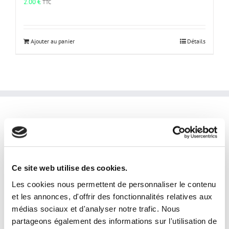
2.00
€
TTC
Ajouter au panier
Détails
INFORMATIONS PRATIQUES
laphotoprod@gmail.com
Tel: 0609853333
Ce site web utilise des cookies.
Horaires et disponibilités téléphoniques:
Les cookies nous permettent de personnaliser le contenu
du lundi au samedi
et les annonces, d'offrir des fonctionnalités relatives aux
de 9h à 19h
médias sociaux et d'analyser notre trafic. Nous
Disponibilités horaires en prestation:
partageons également des informations sur l'utilisation de
24/24 7j/7j