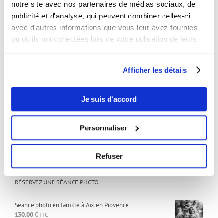
notre site avec nos partenaires de médias sociaux, de
Studio:
publicité et d'analyse, qui peuvent combiner celles-ci
Sur rendez-vous uniquement
avec d'autres informations que vous leur avez fournies
ou qu'ils ont collectées lors de votre utilisation de leurs
services.
ARTICLES RÉCENTS
Afficher les détails
Comment devenir mannequin
25 février 2025
Je suis d'accord
Comment créer une vidéo marketing snackable qui convertit ?
13 février 2025
Personnaliser
Maquillage pour seance photo
16 avril 2021
Refuser
RÉSERVEZ UNE SÉANCE PHOTO
Seance photo en famille à Aix en Provence
130.00
€
TTC