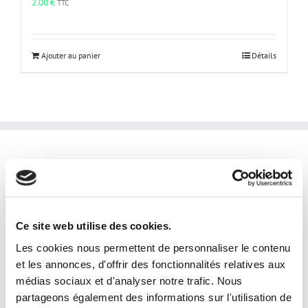
2.00
€
TTC
Ajouter au panier
Détails
INFORMATIONS PRATIQUES
laphotoprod@gmail.com
Tel: 0609853333
Ce site web utilise des cookies.
Horaires et disponibilités téléphoniques:
Les cookies nous permettent de personnaliser le contenu
du lundi au samedi
et les annonces, d'offrir des fonctionnalités relatives aux
de 9h à 19h
médias sociaux et d'analyser notre trafic. Nous
Disponibilités horaires en prestation:
partageons également des informations sur l'utilisation de
24/24 7j/7j