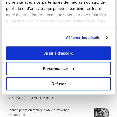
notre site avec nos partenaires de médias sociaux, de
Studio:
publicité et d'analyse, qui peuvent combiner celles-ci
Sur rendez-vous uniquement
avec d'autres informations que vous leur avez fournies
ou qu'ils ont collectées lors de votre utilisation de leurs
services.
ARTICLES RÉCENTS
Afficher les détails
Comment devenir mannequin
25 février 2025
Je suis d'accord
Comment créer une vidéo marketing snackable qui convertit ?
13 février 2025
Personnaliser
Maquillage pour seance photo
16 avril 2021
Refuser
RÉSERVEZ UNE SÉANCE PHOTO
Seance photo en famille à Aix en Provence
130.00
€
TTC