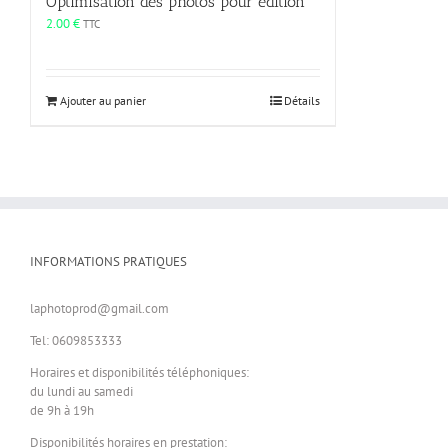
Optimisation des photos pour edition
2.00
€
TTC
Ajouter au panier
Détails
INFORMATIONS PRATIQUES
laphotoprod@gmail.com
Tel: 0609853333
Horaires et disponibilités téléphoniques:
du lundi au samedi
de 9h à 19h
Disponibilités horaires en prestation: