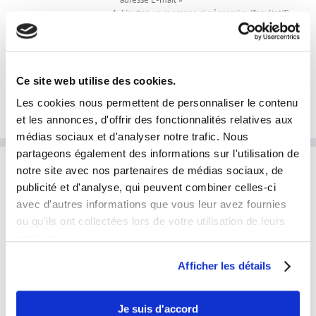
Ajoutez un message si nécessaire (facultatif)
J'envoie mes photos en cliquant ici
Ajouter au panier
Détails
Ce site web utilise des cookies.
Les cookies nous permettent de personnaliser le contenu
et les annonces, d'offrir des fonctionnalités relatives aux
médias sociaux et d'analyser notre trafic. Nous
partageons également des informations sur l'utilisation de
notre site avec nos partenaires de médias sociaux, de
INFORMATIONS PRATIQUES
publicité et d'analyse, qui peuvent combiner celles-ci
avec d'autres informations que vous leur avez fournies
laphotoprod@gmail.com
ou qu'ils ont collectées lors de votre utilisation de leurs
services.
Tel: 0609853333
Horaires et disponibilités téléphoniques:
Afficher les détails
du lundi au samedi
de 9h à 19h
Je suis d'accord
Disponibilités horaires en prestation: