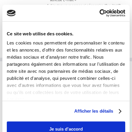
Ajoutez un message si nécessaire (facultatif)
J'envoie mes photos en cliquant ici
Ajouter au panier
Détails
Ce site web utilise des cookies.
Les cookies nous permettent de personnaliser le contenu
et les annonces, d'offrir des fonctionnalités relatives aux
médias sociaux et d'analyser notre trafic. Nous
partageons également des informations sur l'utilisation de
notre site avec nos partenaires de médias sociaux, de
INFORMATIONS PRATIQUES
publicité et d'analyse, qui peuvent combiner celles-ci
avec d'autres informations que vous leur avez fournies
laphotoprod@gmail.com
ou qu'ils ont collectées lors de votre utilisation de leurs
services.
Tel: 0609853333
Horaires et disponibilités téléphoniques:
Afficher les détails
du lundi au samedi
de 9h à 19h
Je suis d'accord
Disponibilités horaires en prestation: