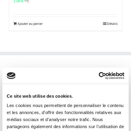
2.00
€
TTC
Ajouter au panier
Détails
INFORMATIONS PRATIQUES
laphotoprod@gmail.com
Tel: 0609853333
Ce site web utilise des cookies.
Horaires et disponibilités téléphoniques:
Les cookies nous permettent de personnaliser le contenu
du lundi au samedi
et les annonces, d'offrir des fonctionnalités relatives aux
de 9h à 19h
médias sociaux et d'analyser notre trafic. Nous
Disponibilités horaires en prestation:
partageons également des informations sur l'utilisation de
24/24 7j/7j