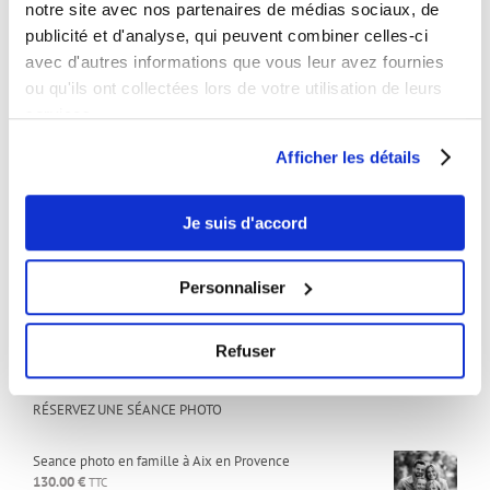
notre site avec nos partenaires de médias sociaux, de
Studio:
publicité et d'analyse, qui peuvent combiner celles-ci
Sur rendez-vous uniquement
avec d'autres informations que vous leur avez fournies
ou qu'ils ont collectées lors de votre utilisation de leurs
services.
ARTICLES RÉCENTS
Afficher les détails
Comment devenir mannequin
25 février 2025
Je suis d'accord
Comment créer une vidéo marketing snackable qui convertit ?
13 février 2025
Personnaliser
Maquillage pour seance photo
16 avril 2021
Refuser
RÉSERVEZ UNE SÉANCE PHOTO
Seance photo en famille à Aix en Provence
130.00
€
TTC