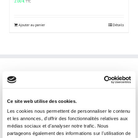
2.00
€
TTC
Ajouter au panier
Détails
INFORMATIONS PRATIQUES
laphotoprod@gmail.com
Tel: 0609853333
Ce site web utilise des cookies.
Horaires et disponibilités téléphoniques:
Les cookies nous permettent de personnaliser le contenu
du lundi au samedi
et les annonces, d'offrir des fonctionnalités relatives aux
de 9h à 19h
médias sociaux et d'analyser notre trafic. Nous
Disponibilités horaires en prestation:
partageons également des informations sur l'utilisation de
24/24 7j/7j