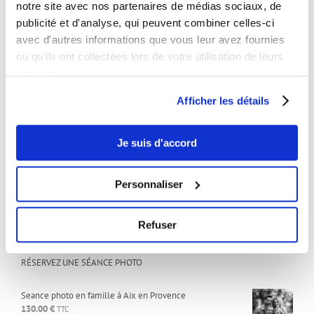
notre site avec nos partenaires de médias sociaux, de
Studio:
publicité et d'analyse, qui peuvent combiner celles-ci
Sur rendez-vous uniquement
avec d'autres informations que vous leur avez fournies
ou qu'ils ont collectées lors de votre utilisation de leurs
services.
ARTICLES RÉCENTS
Afficher les détails
Comment devenir mannequin
25 février 2025
Je suis d'accord
Comment créer une vidéo marketing snackable qui convertit ?
13 février 2025
Personnaliser
Maquillage pour seance photo
16 avril 2021
Refuser
RÉSERVEZ UNE SÉANCE PHOTO
Seance photo en famille à Aix en Provence
130.00
€
TTC