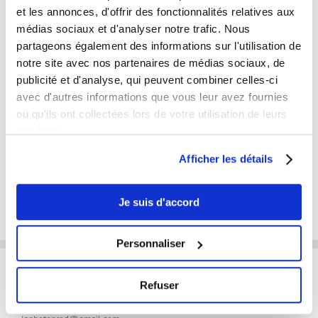
et les annonces, d'offrir des fonctionnalités relatives aux
médias sociaux et d'analyser notre trafic. Nous
partageons également des informations sur l'utilisation de
notre site avec nos partenaires de médias sociaux, de
publicité et d'analyse, qui peuvent combiner celles-ci
avec d'autres informations que vous leur avez fournies
Album photo haut de gamme grand format
ou qu'ils ont collectées lors de votre utilisation de leurs
Plage
359.00
€
–
599.00
€
TTC
de
services.
prix :
359.00 €
Afficher les détails
à
Ce
Choix des options
Détails
599.00 €
produit
a
Je suis d'accord
plusieurs
variations.
Les
Personnaliser
options
peuvent
être
Refuser
INFORMATIONS PRATIQUES
choisies
sur