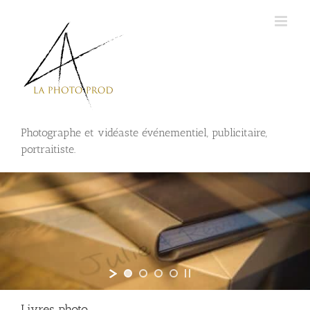
Passer
au
contenu
Photographe et vidéaste événementiel, publicitaire,
portraitiste.
Livres photo