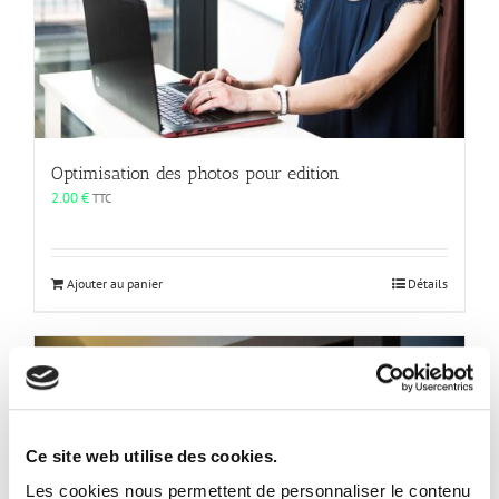
sur
la
page
du
produit
Optimisation des photos pour edition
2.00
€
TTC
Ajouter au panier
Détails
Ce site web utilise des cookies.
Les cookies nous permettent de personnaliser le contenu