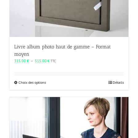
Livre album photo haut de gamme – Format
moyen
Plage
315.00
€
–
515.00
€
TTC
de
prix :
315.00 €
Ce
Choix des options
Détails
à
produit
515.00 €
a
plusieurs
variations.
Les
options
peuvent
être
choisies