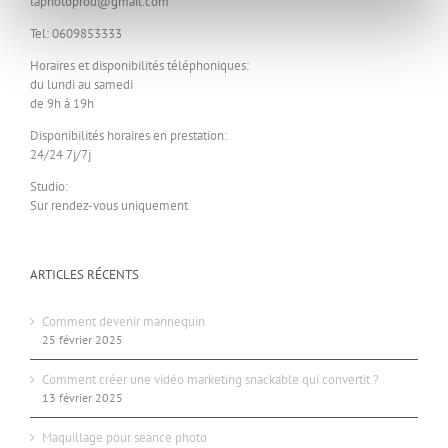
laphotoprod@gmail.com
la
page
Tel: 0609853333
du
produit
Horaires et disponibilités téléphoniques:
du lundi au samedi
de 9h à 19h
Disponibilités horaires en prestation:
24/24 7j/7j
Studio:
Sur rendez-vous uniquement
ARTICLES RÉCENTS
Comment devenir mannequin
25 février 2025
Comment créer une vidéo marketing snackable qui convertit ?
13 février 2025
Maquillage pour seance photo