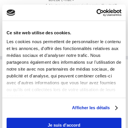
Ajoutez un message si nécessaire (facultatif)
J'envoie mes photos en cliquant ici
Ajouter au panier
Détails
Ce site web utilise des cookies.
Les cookies nous permettent de personnaliser le contenu
et les annonces, d'offrir des fonctionnalités relatives aux
médias sociaux et d'analyser notre trafic. Nous
partageons également des informations sur l'utilisation de
notre site avec nos partenaires de médias sociaux, de
INFORMATIONS PRATIQUES
publicité et d'analyse, qui peuvent combiner celles-ci
avec d'autres informations que vous leur avez fournies
laphotoprod@gmail.com
ou qu'ils ont collectées lors de votre utilisation de leurs
services.
Tel: 0609853333
Horaires et disponibilités téléphoniques:
Afficher les détails
du lundi au samedi
de 9h à 19h
Je suis d'accord
Disponibilités horaires en prestation: