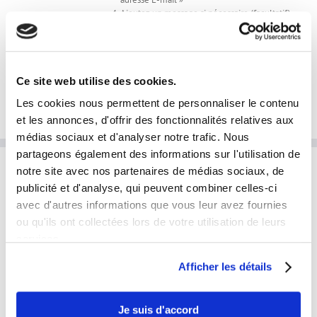
Ajoutez un message si nécessaire (facultatif)
J'envoie mes photos en cliquant ici
Ajouter au panier
Détails
Ce site web utilise des cookies.
Les cookies nous permettent de personnaliser le contenu
et les annonces, d'offrir des fonctionnalités relatives aux
médias sociaux et d'analyser notre trafic. Nous
partageons également des informations sur l'utilisation de
notre site avec nos partenaires de médias sociaux, de
INFORMATIONS PRATIQUES
publicité et d'analyse, qui peuvent combiner celles-ci
avec d'autres informations que vous leur avez fournies
laphotoprod@gmail.com
ou qu'ils ont collectées lors de votre utilisation de leurs
services.
Tel: 0609853333
Horaires et disponibilités téléphoniques:
Afficher les détails
du lundi au samedi
de 9h à 19h
Je suis d'accord
Disponibilités horaires en prestation: